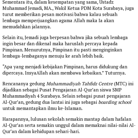
Sementara itu, dalam kesempatan yang sama, Ustadz
Muhammad Jemadi, MA., Wakil Ketua PDM Kota Surabaya, juga
turut memberikan pesan motivasi bahwa kalau sebuah
lembaga memperjuangkan agama Allah maka Ia akan
memudahkan jalannya.
Selain itu, Jemadi juga berpesan bahwa jika sebuah lembaga
ingin besar dan dikenal maka haruslah percaya kepada
Pimpinan. Menurutnya, Pimpinan itu pasti menginginkan
lembaga-lembaganya menuju ke arah lebih baik.
“Apa yang menjadi kebijakan Pimpinan, harus didukung dan
dipercaya. InsyaAllah akan membawa kebaikan.” Tuturnya.
Rencananya gedung
Muhammadiyah Tahfidz Centre
(MTC) ini
dijadikan sebagai Pusat Pengajaran Al-Qur’an siswa SMP
Muhammadiyah 4 Surabaya. Selain sebagai pusat pengajaran
Al-Qur’an, gedung dua lantai ini juga sebagai
boarding school
untuk memantapkan ilmu ke-Islaman.
Harapannya, lulusan sekolah semakin mantap dalam hafalan
Al-Qur’an serta semakin unggul dalam memaknai nilai-nilai Al-
Qur’an dalam kehidupan sehari-hari.