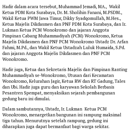
Hadir dalam acara tersebut, Muhammad Jemadi, MA., Wakil
Ketua PDM Kota Surabaya, Dr. M. Sholihin Fanani, M.PSDM.,
Wakil Ketua PWM Jawa Timur, Dikky Syadqomullah, M.Hes.,
Ketua Majelis Dikdasmen dan PNF PDM Kota Surabaya, dan Ir.
Lukman Ketua PCM Wonokromo dan jajaran Anggota
Pimpinan Cabang Muhammadiyah (PCM) Wonokromo, Ketua
Majelis Dikdasmen dan PNF PCM Wonokromo Ustadz Dr. Arfan
Fahmi, M.Pd., dan Wakil Ketua Ustadzah Luluk Humaida, S.Pd.
dan jajaran Anggota Majelis Dikdasmen dan PNF PCM
Wonokromo.
Hadir juga, Ketua dan Sekretaris Majelis dan Pimpinan Ranting
Muhammadiyah se-Wonokromo, Utusan dari Kecamatan
Wonokromo, Kelurahan Jagir, Ketua RW dan RT Gadung, Tales
dan Ubi. Hadir juga guru dan karyawan Sekolah Berbasis
Pesantren Spempat, menyaksikan sejarah pembangunan
gedung baru ini dimulai.
Dalam sambutannya, Ustadz, Ir. Lukman Ketua PCM
Wonokromo, menargetkan bangunan ini rampung maksimal
tiga tahun. Menurutnya setelah rampung, gedung ini
diharapkan juga dapat bermanfaat bagi warga sekitar.