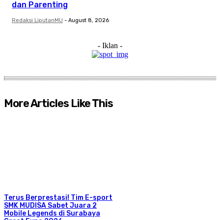
dan Parenting
Redaksi LiputanMU
-
August 8, 2026
- Iklan -
More Articles Like This
Terus Berprestasi! Tim E-sport
SMK MUDISA Sabet Juara 2
Mobile Legends di Surabaya