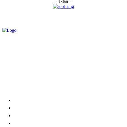
- Iklan -
Category
Links
Stay connected
Home
About Us
Advertise With Us
Submit a News Tip