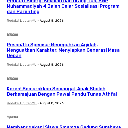
Perkuat Sinergi Sekolah dan Orang Tua, SMP
Muhammadiyah 4 Balen Gelar Sosialisasi Program
dan Parenting
Redaksi LiputanMU
-
August 8, 2026
Agama
PesanJtu Spemsa: Meneguhkan Aqidah,
Menguatkan Karakter, Menyiapkan Generasi Masa
Depan
Redaksi LiputanMU
-
August 8, 2026
Agama
Keren! Semarakkan Semangat Anak Sholeh
Berkemajuan Dengan Pawai Pandu Tunas Athfal
Redaksi LiputanMU
-
August 8, 2026
Agama
Membanggakan! Siswa Smamga Gadung Surabaya