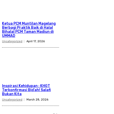
Ketua PCM Muntilan Magelang
Berbagi Praktik Baik di Halal
Bihalal PCM Taman Madiun di
UMMAD
Uncategorized
April 17, 2026
Inspirasi Kehidupan : KHGT
Terkonfirmasi Bid’ah! Salafi
Bukan Kita
Uncategorized
March 28, 2026