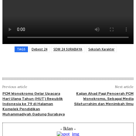
TAGS
Debest 24
SDM 24 SURABAYA
Sekolah Karakter
Previous article
Next article
PCM Wonokromo Gelar Upacara
Kajian Ahad Pagi Pencerah PCM
Hari Ulang Tahun (HUT) Republik
Wonokromo, Sebagai Media
Indonesia ke 79 di Halaman
Silaturrahim dan Menimbah Ilmu
Komplek Pendidikan
Muhammadiyah Gadung Surabaya
- Iklan -