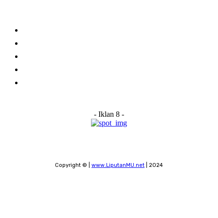
Links
Stay connected
Home
About Us
Advertise With Us
Submit a News Tip
Contact
- Iklan 8 -
Copyright © |
www.LiputanMU.net
| 2024