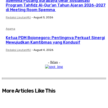
Spemma Pucang Surabaya Gelar Sosialisasi
Program Tahfidz Al-Qur’an Tahun Ajaran 2026–2027
di Meeting Room Spemma
Redaksi LiputanMU
-
August 5, 2026
Agama
Ketua PDM Bojonegoro: Pentingnya Perkuat Sinergi
Mewujudkan Kamtibmas yang Kondusif
Redaksi LiputanMU
-
August 4, 2026
- Iklan -
More Articles Like This