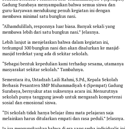
Gadung Surabaya menyampaikan bahwa semua siswa dan
guru-karyawan mendukung penuh kegiatan ini dengan
membawa minimal satu bungkus nasi.
“Alhamdulillah, responnya luar biasa. Banyak sekali yang
membawa lebih dari satu bungkus nasi.” Jelasnya.
Lebih lanjut ia menjelaskan bahwa dalam kegiatan ini,
terkumpul 300 bungkus nasi dan akan disalurkan ke masjid-
masjid terdekat yang ada di sekitar sekolah.
“Sebagai bentuk kepedulian kami terhadap sesama, utamanya
masyarakat sekitar sekolah.” Tambahnya.
Sementara itu, Ustadzah Laili Rahmi, S.Pd., Kepala Sekolah
Berbasis Pesantren SMP Muhammadiyah 4 (Spempat) Gadung
Surabaya, bersyukur atas suksesnya acara ini. Menurutnya
sekolah punya tanggung jawab untuk mengasah kompetensi
sosial dan emosional siswa.
“Di sekolah tidak hanya belajar ilmu mata pelajaran saja
melainkan harus ditularkan empati dan rasa peduli.” Jelasnya.
Ia jua mengungkapkan bahwa di era yang serba individualis ini,