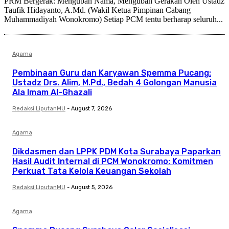
PRM Bergerak: Mengubah Nama, Mengubah Gerakan Oleh Ustadz
Taufik Hidayanto, A.Md. (Wakil Ketua Pimpinan Cabang
Muhammadiyah Wonokromo) Setiap PCM tentu berharap seluruh...
Agama
Pembinaan Guru dan Karyawan Spemma Pucang:
Ustadz Drs. Alim, M.Pd., Bedah 4 Golongan Manusia
Ala Imam Al-Ghazali
Redaksi LiputanMU
-
August 7, 2026
Agama
Dikdasmen dan LPPK PDM Kota Surabaya Paparkan
Hasil Audit Internal di PCM Wonokromo: Komitmen
Perkuat Tata Kelola Keuangan Sekolah
Redaksi LiputanMU
-
August 5, 2026
Agama