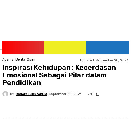
Sunday, August 9, 2026
Agama
Berita
Opini
Updated:
September 20, 2024
Inspirasi Kehidupan : Kecerdasan
Emosional Sebagai Pilar dalam
Pendidikan
By
Redaksi LiputanMU
551
September 20, 2024
0