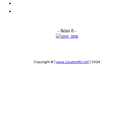
Submit a News Tip
Contact
- Iklan 8 -
Copyright © |
www.LiputanMU.net
| 2024