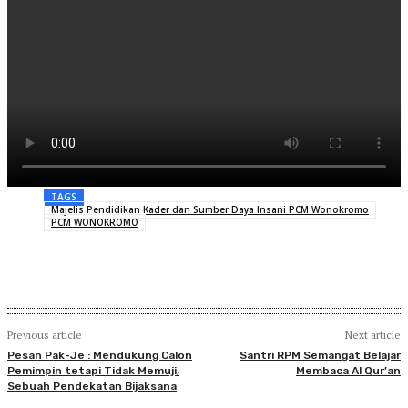
TAGS
Majelis Pendidikan Kader dan Sumber Daya Insani PCM Wonokromo
PCM WONOKROMO
Previous article
Next article
Pesan Pak-Je : Mendukung Calon
Santri RPM Semangat Belajar
Pemimpin tetapi Tidak Memuji,
Membaca Al Qur’an
Sebuah Pendekatan Bijaksana