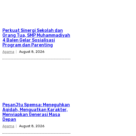
Perkuat Sinergi Sekolah dan
Orang Tua, SMP Muhammadiyah
4 Balen Gelar Sosialisasi
Program dan Parenting
Agama
August 8, 2026
PesanJtu Spemsa: Meneguhkan
Aqidah, Menguatkan Karakter,
Menyiapkan Generasi Masa
Depan
Agama
August 8, 2026