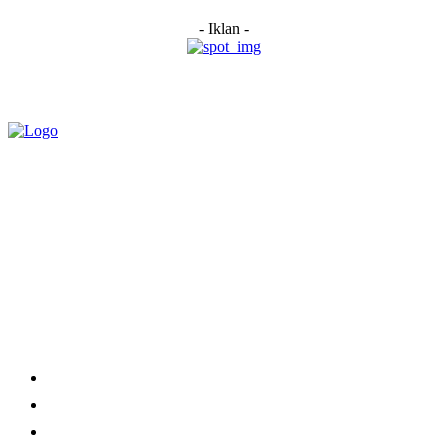
- Iklan -
Category
Links
Stay connected
Home
About Us
Advertise With Us