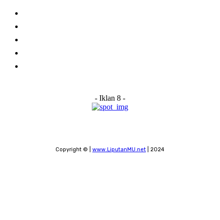
Home
About Us
Advertise With Us
Submit a News Tip
Contact
- Iklan 8 -
Copyright © |
www.LiputanMU.net
| 2024