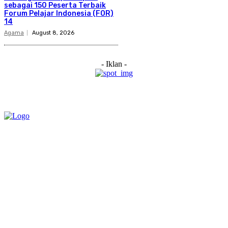
sebagai 150 Peserta Terbaik
Forum Pelajar Indonesia (FOR)
14
Agama
August 8, 2026
- Iklan -
Category
Links
Stay connected