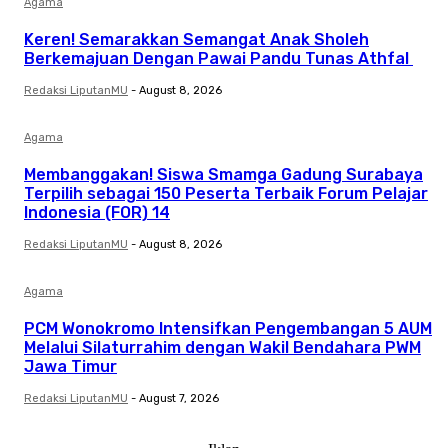
Agama
Keren! Semarakkan Semangat Anak Sholeh
Berkemajuan Dengan Pawai Pandu Tunas Athfal
Redaksi LiputanMU
-
August 8, 2026
Agama
Membanggakan! Siswa Smamga Gadung Surabaya
Terpilih sebagai 150 Peserta Terbaik Forum Pelajar
Indonesia (FOR) 14
Redaksi LiputanMU
-
August 8, 2026
Agama
PCM Wonokromo Intensifkan Pengembangan 5 AUM
Melalui Silaturrahim dengan Wakil Bendahara PWM
Jawa Timur
Redaksi LiputanMU
-
August 7, 2026