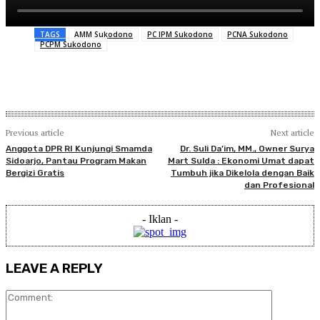
TAGS
AMM Sukodono
PC IPM Sukodono
PCNA Sukodono
PCPM Sukodono
Previous article
Next article
Anggota DPR RI Kunjungi Smamda
Dr. Suli Da’im, MM., Owner Surya
Sidoarjo, Pantau Program Makan
Mart Sulda : Ekonomi Umat dapat
Bergizi Gratis
Tumbuh jika Dikelola dengan Baik
dan Profesional
- Iklan -
LEAVE A REPLY
Comment: