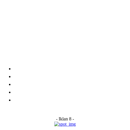
Category
Links
Stay connected
Home
About Us
Advertise With Us
Submit a News Tip
Contact
- Iklan 8 -