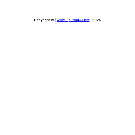
Copyright © |
www.LiputanMU.net
| 2024