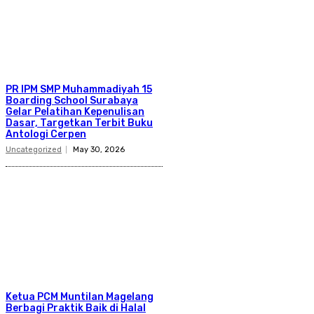
PR IPM SMP Muhammadiyah 15
Boarding School Surabaya
Gelar Pelatihan Kepenulisan
Dasar, Targetkan Terbit Buku
Antologi Cerpen
Uncategorized
May 30, 2026
Ketua PCM Muntilan Magelang
Berbagi Praktik Baik di Halal