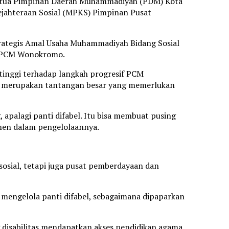
l Ketua Pimpinan Daerah Muhammadiyah (PDM) Kota
ejahteraan Sosial (MPKS) Pimpinan Pusat
rategis Amal Usaha Muhammadiyah Bidang Sosial
ah PCM Wonokromo.
tinggi terhadap langkah progresif PCM
l merupakan tantangan besar yang memerlukan
apalagi panti difabel. Itu bisa membuat pusing
tmen dalam pengelolaannya.
osial, tetapi juga pusat pemberdayaan dan
 mengelola panti difabel, sebagaimana dipaparkan
disabilitas mendapatkan akses pendidikan agama