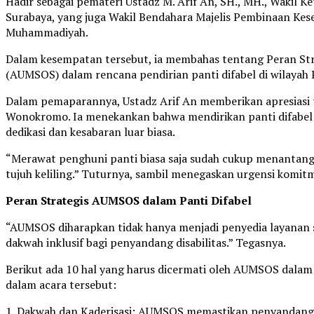
Hadir sebagai pemateri Ustadz M. Arif An, SH., MH., Waki
Surabaya, yang juga Wakil Bendahara Majelis Pembinaan Kes
Muhammadiyah.
Dalam kesempatan tersebut, ia membahas tentang Peran St
(AUMSOS) dalam rencana pendirian panti difabel di wilay
Dalam pemaparannya, Ustadz Arif An memberikan apresiasi 
Wonokromo. Ia menekankan bahwa mendirikan panti difabe
dedikasi dan kesabaran luar biasa.
“Merawat penghuni panti biasa saja sudah cukup menantang, 
tujuh keliling.” Tuturnya, sambil menegaskan urgensi komi
Peran Strategis AUMSOS dalam Panti Difabel
“AUMSOS diharapkan tidak hanya menjadi penyedia layanan s
dakwah inklusif bagi penyandang disabilitas.” Tegasnya.
Berikut ada 10 hal yang harus dicermati oleh AUMSOS dalam
dalam acara tersebut:
1. Dakwah dan Kaderisasi; AUMSOS memastikan penyandang 