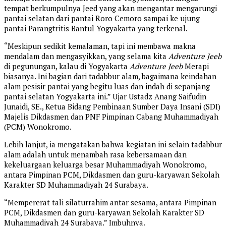
tempat berkumpulnya Jeed yang akan mengantar mengarungi
pantai selatan dari pantai Roro Cemoro sampai ke ujung
pantai Parangtritis Bantul Yogyakarta yang terkenal.
“Meskipun sedikit kemalaman, tapi ini membawa makna
mendalam dan mengasyikkan, yang selama kita
Adventure Jeeb
di pegunungan, kalau di Yogyakarta
Adventure Jeeb
Merapi
biasanya. Ini bagian dari tadabbur alam, bagaimana keindahan
alam pesisir pantai yang begitu luas dan indah di sepanjang
pantai selatan Yogyakarta ini.” Ujar Ustadz Anang Saifudin
Junaidi, SE., Ketua Bidang Pembinaan Sumber Daya Insani (SDI)
Majelis Dikdasmen dan PNF Pimpinan Cabang Muhammadiyah
(PCM) Wonokromo.
Lebih lanjut, ia mengatakan bahwa kegiatan ini selain tadabbur
alam adalah untuk menambah rasa kebersamaan dan
kekeluargaan keluarga besar Muhammadiyah Wonokromo,
antara Pimpinan PCM, Dikdasmen dan guru-karyawan Sekolah
Karakter SD Muhammadiyah 24 Surabaya.
“Mempererat tali silaturrahim antar sesama, antara Pimpinan
PCM, Dikdasmen dan guru-karyawan Sekolah Karakter SD
Muhammadiyah 24 Surabaya.” Imbuhnya.