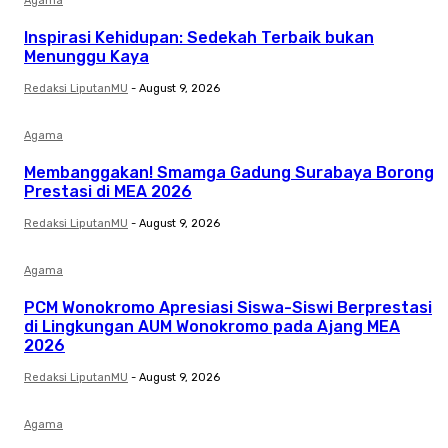
Agama
Inspirasi Kehidupan: Sedekah Terbaik bukan
Menunggu Kaya
Redaksi LiputanMU
-
August 9, 2026
Agama
Membanggakan! Smamga Gadung Surabaya Borong
Prestasi di MEA 2026
Redaksi LiputanMU
-
August 9, 2026
Agama
PCM Wonokromo Apresiasi Siswa-Siswi Berprestasi
di Lingkungan AUM Wonokromo pada Ajang MEA
2026
Redaksi LiputanMU
-
August 9, 2026
Agama