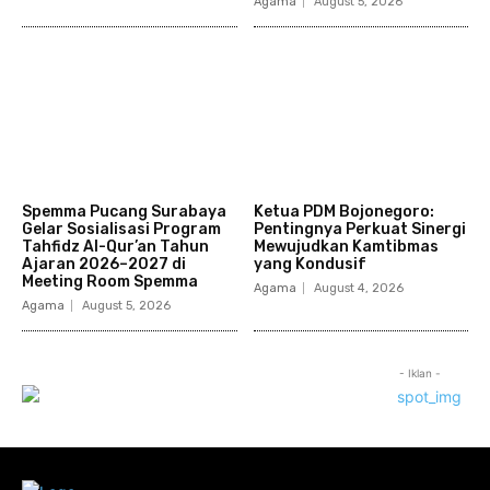
Agama
August 5, 2026
Spemma Pucang Surabaya
Ketua PDM Bojonegoro:
Gelar Sosialisasi Program
Pentingnya Perkuat Sinergi
Tahfidz Al-Qur’an Tahun
Mewujudkan Kamtibmas
Ajaran 2026–2027 di
yang Kondusif
Meeting Room Spemma
Agama
August 4, 2026
Agama
August 5, 2026
- Iklan -