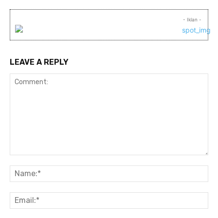
- Iklan -
LEAVE A REPLY
Comment:
Na
Ema