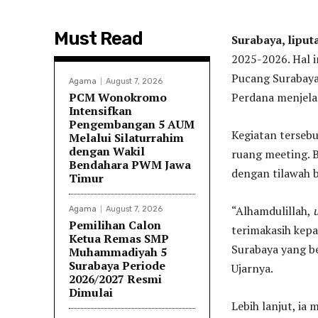
Must Read
Surabaya, lipu
2025-2026. Hal 
Pucang Surabaya,
Agama
August 7, 2026
PCM Wonokromo
Perdana menjela
Intensifkan
Pengembangan 5 AUM
Kegiatan terseb
Melalui Silaturrahim
dengan Wakil
ruang meeting. B
Bendahara PWM Jawa
dengan tilawah b
Timur
“Alhamdulillah,
Agama
August 7, 2026
Pemilihan Calon
terimakasih kep
Ketua Remas SMP
Surabaya yang b
Muhammadiyah 5
Surabaya Periode
Ujarnya.
2026/2027 Resmi
Dimulai
Lebih lanjut, ia