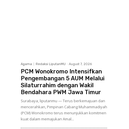
Agama
Redaksi LiputanMU
-
August 7, 2026
PCM Wonokromo Intensifkan
Pengembangan 5 AUM Melalui
Silaturrahim dengan Wakil
Bendahara PWM Jawa Timur
Surabaya, liputanmu — Terus berkemajuan dan
mencerahkan, Pimpinan Cabang Muhammadiyah
(PCM) Wonokromo terus menunjukkan komitmen
kuat dalam memajukan Amal...