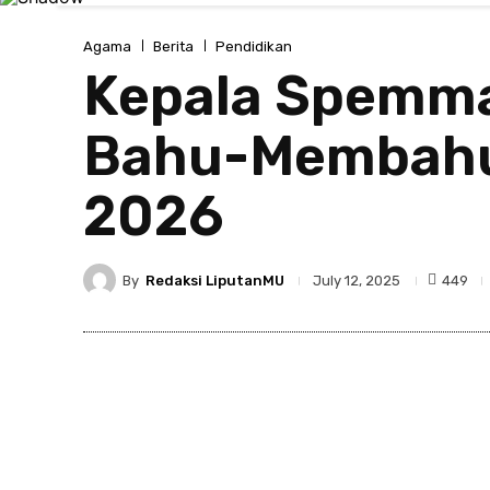
Agama
Berita
Pendidikan
Kepala Spemma
Bahu-Membahu
2026
By
Redaksi LiputanMU
449
July 12, 2025