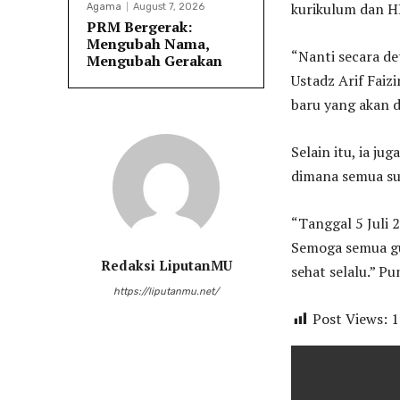
kurikulum dan H
Agama
August 7, 2026
PRM Bergerak:
Mengubah Nama,
“Nanti secara de
Mengubah Gerakan
Ustadz Arif Faiz
baru yang akan d
Selain itu, ia j
dimana semua su
“Tanggal 5 Juli 
Semoga semua g
Redaksi LiputanMU
sehat selalu.” P
https://liputanmu.net/
Post Views:
1