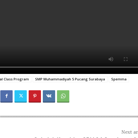
nal Class Program
SMP Muhammadiyah 5 Pucang Surabaya
Spemma
Next ar