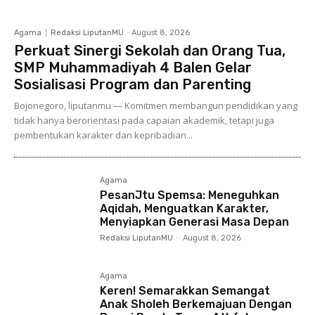
Agama
Redaksi LiputanMU
-
August 8, 2026
Perkuat Sinergi Sekolah dan Orang Tua,
SMP Muhammadiyah 4 Balen Gelar
Sosialisasi Program dan Parenting
Bojonegoro, liputanmu — Komitmen membangun pendidikan yang
tidak hanya berorientasi pada capaian akademik, tetapi juga
pembentukan karakter dan kepribadian...
Agama
PesanJtu Spemsa: Meneguhkan
Aqidah, Menguatkan Karakter,
Menyiapkan Generasi Masa Depan
Redaksi LiputanMU
-
August 8, 2026
Agama
Keren! Semarakkan Semangat
Anak Sholeh Berkemajuan Dengan