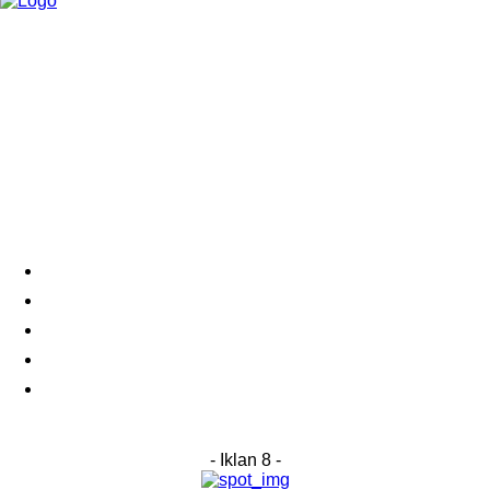
Category
Links
Stay connected
Home
About Us
Advertise With Us
Submit a News Tip
Contact
- Iklan 8 -