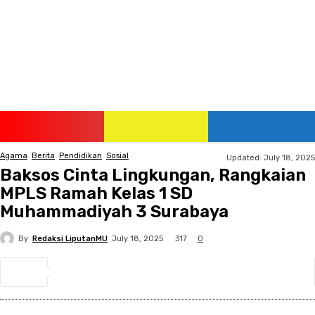
Sunday, August 9, 2026
Agama
Berita
Pendidikan
Sosial
Updated:
July 18, 2025
Baksos Cinta Lingkungan, Rangkaian
MPLS Ramah Kelas 1 SD
Muhammadiyah 3 Surabaya
By
Redaksi LiputanMU
317
July 18, 2025
0