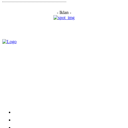
- Iklan -
Category
Links
Stay connected
Home
About Us
Advertise With Us