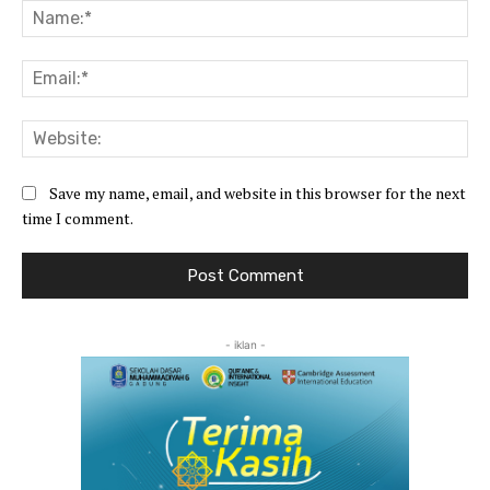
Na
Ema
Web
Save my name, email, and website in this browser for the next
time I comment.
- iklan -