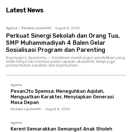
Latest News
Agama
Redaksi LiputanMU
-
August 8, 2026
Perkuat Sinergi Sekolah dan Orang Tua,
SMP Muhammadiyah 4 Balen Gelar
Sosialisasi Program dan Parenting
Bojonegoro, liputanmu — Komitmen membangun pendidikan yang
tidak hanya berorientasi pada capaian akademik, tetapi juga
pembentukan karakter dan kepribadian...
Agama
PesanJtu Spemsa: Meneguhkan Aqidah,
Menguatkan Karakter, Menyiapkan Generasi
Masa Depan
Redaksi LiputanMU
-
August 8, 2026
Agama
Keren! Semarakkan Semangat Anak Sholeh