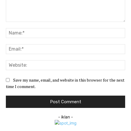
Comment:
Na
Ema
Web
Save my name, email, and website in this browser for the next
time I comment.
- iklan -