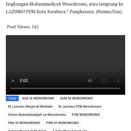
lingkungan Muhammadiyah Wonokromo, atau langsung ke
LAZISMU PDM Kota Surabaya.” Pungkasnya. (Humas/Gus).
Post Views:
145
TAGS
AUA SE-WONOKROMO
AUM SE-WONOKROMO
KL Lazismu Masjid Al-Mufidah
KL Lazismu PCM Wonokromo
Ortom Muhammadiyah se-Wonokromo
PCM WONOKROMO
PRA SE-WONOKROMO
PRM SE-WONOKROMO
Takmir Masjid Al-Mufidah
Takmir Masjid Syuhada