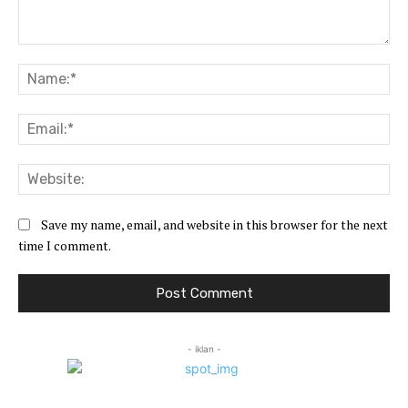
Comment:
Na
Ema
Web
Save my name, email, and website in this browser for the next
time I comment.
- iklan -