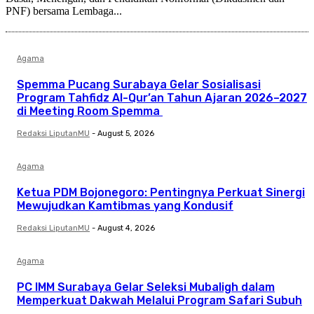
PNF) bersama Lembaga...
Agama
Spemma Pucang Surabaya Gelar Sosialisasi
Program Tahfidz Al-Qur’an Tahun Ajaran 2026–2027
di Meeting Room Spemma
Redaksi LiputanMU
-
August 5, 2026
Agama
Ketua PDM Bojonegoro: Pentingnya Perkuat Sinergi
Mewujudkan Kamtibmas yang Kondusif
Redaksi LiputanMU
-
August 4, 2026
Agama
PC IMM Surabaya Gelar Seleksi Mubaligh dalam
Memperkuat Dakwah Melalui Program Safari Subuh