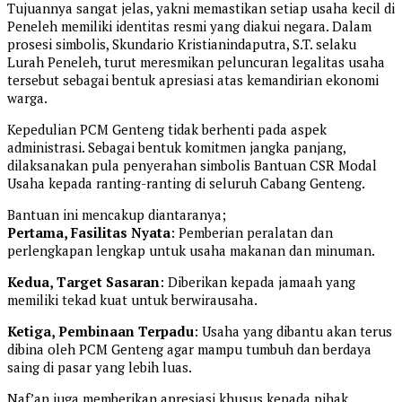
​Tujuannya sangat jelas, yakni memastikan setiap usaha kecil di
Peneleh memiliki identitas resmi yang diakui negara. Dalam
prosesi simbolis, Skundario Kristianindaputra, S.T. selaku
Lurah Peneleh, turut meresmikan peluncuran legalitas usaha
tersebut sebagai bentuk apresiasi atas kemandirian ekonomi
warga.
​Kepedulian PCM Genteng tidak berhenti pada aspek
administrasi. Sebagai bentuk komitmen jangka panjang,
dilaksanakan pula penyerahan simbolis Bantuan CSR Modal
Usaha kepada ranting-ranting di seluruh Cabang Genteng.
​Bantuan ini mencakup diantaranya;
Pertama, ​Fasilitas Nyata
: Pemberian peralatan dan
perlengkapan lengkap untuk usaha makanan dan minuman.
Kedua, ​Target Sasaran
: Diberikan kepada jamaah yang
memiliki tekad kuat untuk berwirausaha.
Ketiga, ​Pembinaan Terpadu
: Usaha yang dibantu akan terus
dibina oleh PCM Genteng agar mampu tumbuh dan berdaya
saing di pasar yang lebih luas.
​Naf’an juga memberikan apresiasi khusus kepada pihak