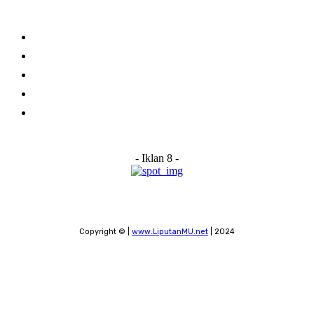
Links
Stay connected
Home
About Us
Advertise With Us
Submit a News Tip
Contact
- Iklan 8 -
Copyright © |
www.LiputanMU.net
| 2024