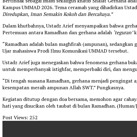
Bertindak sebagai imam sekaligus khatib Shalat Gerhana ada
Kampus UMMAD 2026. Tema ceramah yang dihadirkan Ustadz
Diredupkan, Iman Semakin Kokoh dan Bercahaya.”
Dalam khutbahnya, Ustadz Arief menyampaikan bahwa gerhan
Pertemuan antara Ramadhan dan gerhana adalah
‘teguran’
k
“Ramadhan adalah bulan maghfirah (ampunan), sedangkan ger
Ujar mahasiswa Prodi Ilmu Komunikasi UMMAD tersebut.
Ustadz Arief juga menegaskan bahwa fenomena gerhana buka
untuk memperbanyak istighfar, memperbaiki diri, dan meng
“Di tengah suasana Ramadhan, gerhana menjadi pengingat a
kesempatan meraih ampunan Allah SWT.” Pungkasnya.
Kegiatan ditutup dengan doa bersama, memohon agar cahay
hati yang disucikan oleh taubat di bulan Ramadhan. (Humas/J
Post Views:
252