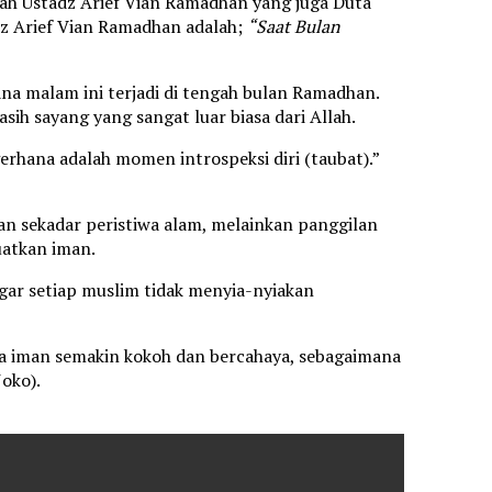
lah Ustadz Arief Vian Ramadhan yang juga Duta
 Arief Vian Ramadhan adalah;
“Saat Bulan
a malam ini terjadi di tengah bulan Ramadhan.
asih sayang yang sangat luar biasa dari Allah.
hana adalah momen introspeksi diri (taubat).”
n sekadar peristiwa alam, melainkan panggilan
uatkan iman.
gar setiap muslim tidak menyia-nyiakan
a iman semakin kokoh dan bercahaya, sebagaimana
oko).