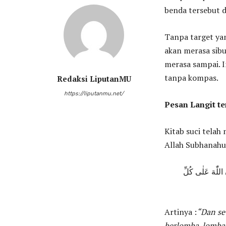
benda tersebut d
Tanpa target yan
akan merasa sibu
merasa sampai. I
tanpa kompas.
Redaksi LiputanMU
https://liputanmu.net/
Pesan Langit t
Kitab suci tela
Allah Subhanahu
َّ اللّٰهَ عَلٰى كُلِّ
Artinya :
“Dan se
berlomba-lombal