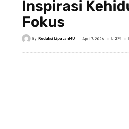
Inspirasi Kehid
Fokus
By
Redaksi LiputanMU
279
April 7, 2026