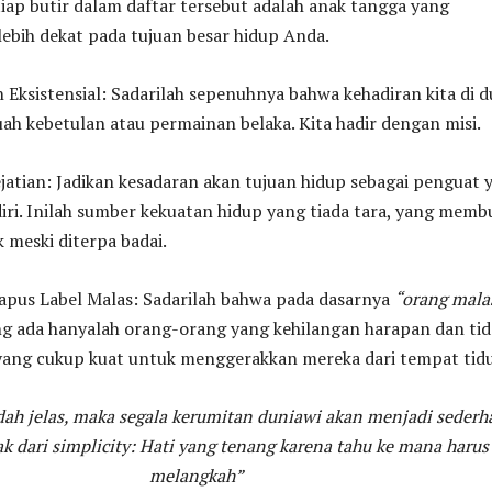
etiap butir dalam daftar tersebut adalah anak tangga yang
bih dekat pada tujuan besar hidup Anda.
n Eksistensial: Sadarilah sepenuhnya bahwa kehadiran kita di d
uah kebetulan atau permainan belaka. Kita hadir dengan misi.
ejatian: Jadikan kesadaran akan tujuan hidup sebagai penguat 
ri. Inilah sumber kekuatan hidup yang tiada tara, yang memb
 meski diterpa badai.
apus Label Malas: Sadarilah bahwa pada dasarnya
“orang mala
ang ada hanyalah orang-orang yang kehilangan harapan dan tid
 yang cukup kuat untuk menggerakkan mereka dari tempat tidu
dah jelas, maka segala kerumitan duniawi akan menjadi sederh
ak dari simplicity: Hati yang tenang karena tahu ke mana harus
melangkah”