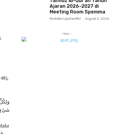
Tahfidz Al-Qur’an Tahun
Ajaran 2026–2027 di
Meeting Room Spemma
Redaksi LiputanMU
-
August 5, 2026
- Iklan -
k
48),
وَلِكُلٍّ
شَيْءٍ ق
Maka
ah