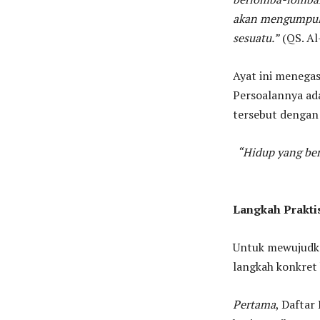
akan mengumpulk
sesuatu.”
(QS. Al
Ayat ini menegas
Persoalannya ad
tersebut dengan 
“Hidup yang ber
Langkah Prakti
Untuk mewujudka
langkah konkret 
Pertama
, Daftar