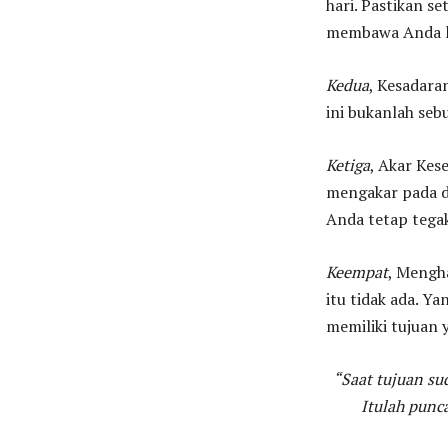
hari. Pastikan s
membawa Anda le
Kedua
, Kesadara
ini bukanlah seb
Ketiga
, Akar Kes
mengakar pada di
Anda tetap tegak
Keempat
, Mengh
itu tidak ada. Y
memiliki tujuan
“Saat tujuan su
Itulah punc