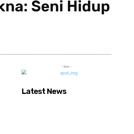
kna: Seni Hidup
Share
- iklan -
Latest News