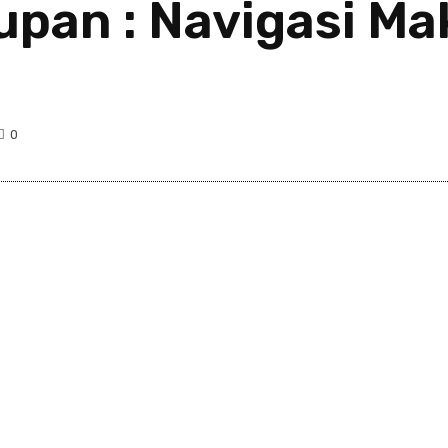
upan : Navigasi Ma
0