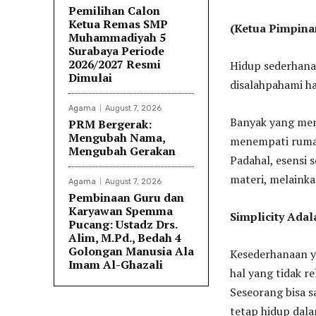
Pemilihan Calon
Ketua Remas SMP
(Ketua Pimpin
Muhammadiyah 5
Surabaya Periode
2026/2027 Resmi
Hidup sederhana,
Dimulai
disalahpahami h
Agama
August 7, 2026
Banyak yang men
PRM Bergerak:
Mengubah Nama,
menempati rumah
Mengubah Gerakan
Padahal, esensi s
materi, melainka
Agama
August 7, 2026
Pembinaan Guru dan
Karyawan Spemma
Simplicity Ada
Pucang: Ustadz Drs.
Alim, M.Pd., Bedah 4
Golongan Manusia Ala
Kesederhanaan 
Imam Al-Ghazali
hal yang tidak r
Seseorang bisa 
tetap hidup dal