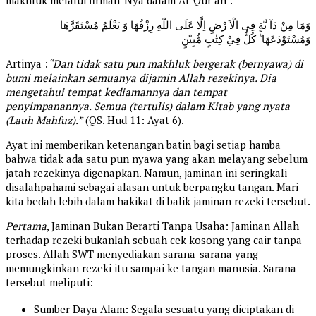
makhluk melalui firman-Nya dalam Al-Qur’an :
وَمَا مِنْ دَآ بَّةٍ فِى الْاَ رْضِ اِلَّا عَلَى اللّٰهِ رِزْقُهَا وَ يَعْلَمُ مُسْتَقَرَّهَا
وَمُسْتَوْدَعَهَا ۗ كُلٌّ فِيْ كِتٰبٍ مُّبِيْنٍ
Artinya :
“Dan tidak satu pun makhluk bergerak (bernyawa) di
bumi melainkan semuanya dijamin Allah rezekinya. Dia
mengetahui tempat kediamannya dan tempat
penyimpanannya. Semua (tertulis) dalam Kitab yang nyata
(Lauh Mahfuz).”
(QS. Hud 11: Ayat 6).
Ayat ini memberikan ketenangan batin bagi setiap hamba
bahwa tidak ada satu pun nyawa yang akan melayang sebelum
jatah rezekinya digenapkan. Namun, jaminan ini seringkali
disalahpahami sebagai alasan untuk berpangku tangan. Mari
kita bedah lebih dalam hakikat di balik jaminan rezeki tersebut.
Pertama
, Jaminan Bukan Berarti Tanpa Usaha: Jaminan Allah
terhadap rezeki bukanlah sebuah cek kosong yang cair tanpa
proses. Allah SWT menyediakan sarana-sarana yang
memungkinkan rezeki itu sampai ke tangan manusia. Sarana
tersebut meliputi:
Sumber Daya Alam: Segala sesuatu yang diciptakan di