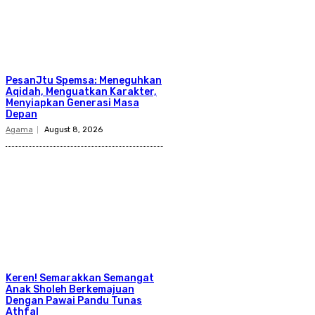
PesanJtu Spemsa: Meneguhkan
Aqidah, Menguatkan Karakter,
Menyiapkan Generasi Masa
Depan
Agama
August 8, 2026
Keren! Semarakkan Semangat
Anak Sholeh Berkemajuan
Dengan Pawai Pandu Tunas
Athfal