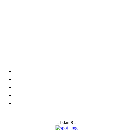
Category
Links
Stay connected
Home
About Us
Advertise With Us
Submit a News Tip
Contact
- Iklan 8 -