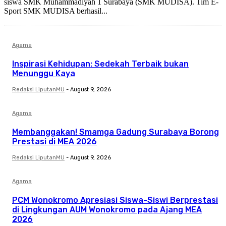
siswa SMK Muhammadiyah 1 Surabaya (SMK MUDISA). Tim E-
Sport SMK MUDISA berhasil...
Agama
Inspirasi Kehidupan: Sedekah Terbaik bukan
Menunggu Kaya
Redaksi LiputanMU
-
August 9, 2026
Agama
Membanggakan! Smamga Gadung Surabaya Borong
Prestasi di MEA 2026
Redaksi LiputanMU
-
August 9, 2026
Agama
PCM Wonokromo Apresiasi Siswa-Siswi Berprestasi
di Lingkungan AUM Wonokromo pada Ajang MEA
2026