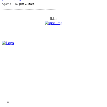
Agama
August 9, 2026
- Iklan -
Category
Links
Stay connected
Home