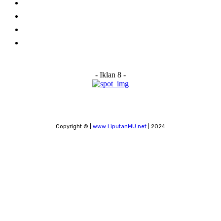
About Us
Advertise With Us
Submit a News Tip
Contact
- Iklan 8 -
Copyright © |
www.LiputanMU.net
| 2024