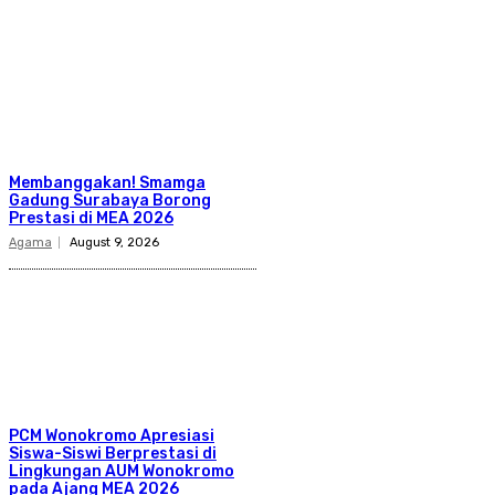
Membanggakan! Smamga
Gadung Surabaya Borong
Prestasi di MEA 2026
Agama
August 9, 2026
PCM Wonokromo Apresiasi
Siswa-Siswi Berprestasi di
Lingkungan AUM Wonokromo
pada Ajang MEA 2026