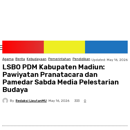
Sunday, August 9, 2026
Agama
Berita
Kebudayaan
Pemerintahan
Pendidikan
Updated:
May 16, 2026
LSBO PDM Kabupaten Madiun:
Pawiyatan Pranatacara dan
Pamedar Sabda Media Pelestarian
Budaya
By
Redaksi LiputanMU
333
May 16, 2026
0