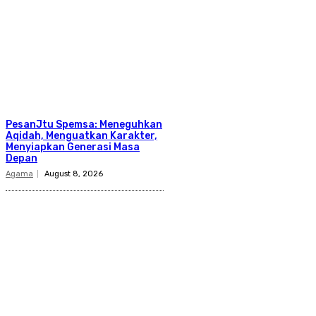
PesanJtu Spemsa: Meneguhkan
Aqidah, Menguatkan Karakter,
Menyiapkan Generasi Masa
Depan
Agama
August 8, 2026