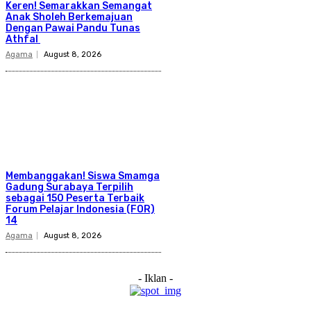
Keren! Semarakkan Semangat
Anak Sholeh Berkemajuan
Dengan Pawai Pandu Tunas
Athfal
Agama
August 8, 2026
Membanggakan! Siswa Smamga
Gadung Surabaya Terpilih
sebagai 150 Peserta Terbaik
Forum Pelajar Indonesia (FOR)
14
Agama
August 8, 2026
- Iklan -