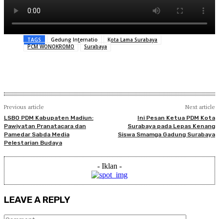
TAGS
Gedung Internatio
Kota Lama Surabaya
PCM WONOKROMO
Surabaya
Previous article
Next article
LSBO PDM Kabupaten Madiun:
Ini Pesan Ketua PDM Kota
Pawiyatan Pranatacara dan
Surabaya pada Lepas Kenang
Pamedar Sabda Media
Siswa Smamga Gadung Surabaya
Pelestarian Budaya
- Iklan -
LEAVE A REPLY
Comment: