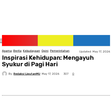
Saturday, August 8, 2026
Agama
Berita
Kebudayaan
Opini
Pemerintahan
Updated:
May 17, 2026
Inspirasi Kehidupan: Mengayuh
Syukur di Pagi Hari
By
Redaksi LiputanMU
307
May 17, 2026
0