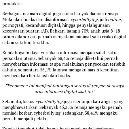
produktif.
Berbagai ancaman digital juga mulai banyak dialami remaja.
Mulai dari hoaks dan disinformasi,
cyberbullying
, judi
online
,
pornografi, kecanduan digital, hingga penyalahgunaan
kecerdasan buatan (AI). Bahkan, hampir 70% anak usia 8–18
tahun dilaporkan pernah mengalami minimal satu risiko digital
dalam setahun terakhir.
Rendahnya budaya verifikasi informasi menjadi salah satu
persoalan utama. Sebanyak 68,4% remaja diketahui pernah
menyebarkan informasi tanpa melakukan pengecekan terlebih
dahulu, sementara 56,1% lainnya mengaku masih kesulitan
membedakan berita asli dan hoaks.
“Fenomena ini menjadi tantangan serius di tengah derasnya
arus informasi digital saat ini”
Selain itu, kasus
cyberbullying
juga menunjukkan angka yang
mengkhawatirkan. Sebanyak 45,35% remaja mengaku pernah
menjadi korban cyberbullying, sedangkan 38,41% mengaku
pernah menjadi pelaku.
Kondisi tersebut tidak hanya berdampak pada kesehatan