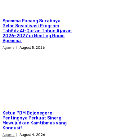
Spemma Pucang Surabaya
Gelar Sosialisasi Program
Tahfidz Al-Qur’an Tahun Ajaran
2026–2027 di Meeting Room
Spemma
Agama
August 5, 2026
Ketua PDM Bojonegoro:
Pentingnya Perkuat Sinergi
Mewujudkan Kamtibmas yang
Kondusif
Agama
August 4, 2026