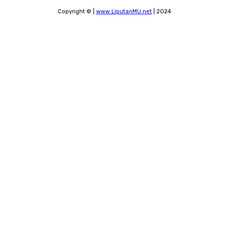
Copyright © |
www.LiputanMU.net
| 2024