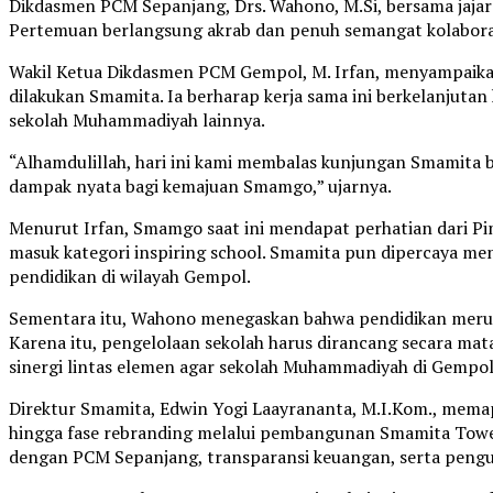
Dikdasmen PCM Sepanjang, Drs. Wahono, M.Si, bersama jaja
Pertemuan berlangsung akrab dan penuh semangat kolabora
Wakil Ketua Dikdasmen PCM Gempol, M. Irfan, menyampaikan
dilakukan Smamita. Ia berharap kerja sama ini berkelanju
sekolah Muhammadiyah lainnya.
“Alhamdulillah, hari ini kami membalas kunjungan Smamita b
dampak nyata bagi kemajuan Smamgo,” ujarnya.
Menurut Irfan, Smamgo saat ini mendapat perhatian dari 
masuk kategori inspiring school. Smamita pun dipercaya m
pendidikan di wilayah Gempol.
Sementara itu, Wahono menegaskan bahwa pendidikan mer
Karena itu, pengelolaan sekolah harus dirancang secara mat
sinergi lintas elemen agar sekolah Muhammadiyah di Gempo
Direktur Smamita, Edwin Yogi Laayrananta, M.I.Kom., memap
hingga fase rebranding melalui pembangunan Smamita Tower.
dengan PCM Sepanjang, transparansi keuangan, serta pengua