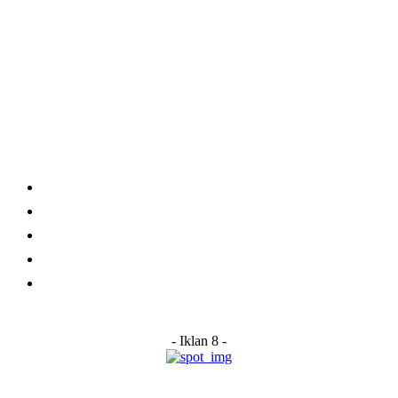
Category
Links
Stay connected
Home
About Us
Advertise With Us
Submit a News Tip
Contact
- Iklan 8 -