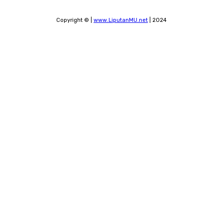
Copyright © |
www.LiputanMU.net
| 2024