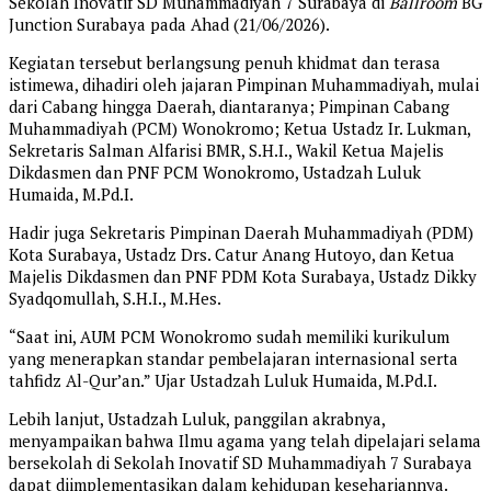
Sekolah Inovatif SD Muhammadiyah 7 Surabaya di
Ballroom
BG
Junction Surabaya pada Ahad (21/06/2026).
Kegiatan tersebut berlangsung penuh khidmat dan terasa
istimewa, dihadiri oleh jajaran Pimpinan Muhammadiyah, mulai
dari Cabang hingga Daerah, diantaranya; Pimpinan Cabang
Muhammadiyah (PCM) Wonokromo; Ketua Ustadz Ir. Lukman,
Sekretaris Salman Alfarisi BMR, S.H.I., Wakil Ketua Majelis
Dikdasmen dan PNF PCM Wonokromo, Ustadzah Luluk
Humaida, M.Pd.I.
Hadir juga Sekretaris Pimpinan Daerah Muhammadiyah (PDM)
Kota Surabaya, Ustadz Drs. Catur Anang Hutoyo, dan Ketua
Majelis Dikdasmen dan PNF PDM Kota Surabaya, Ustadz Dikky
Syadqomullah, S.H.I., M.Hes.
“Saat ini, AUM PCM Wonokromo sudah memiliki kurikulum
yang menerapkan standar pembelajaran internasional serta
tahfidz Al-Qur’an.” Ujar Ustadzah Luluk Humaida, M.Pd.I.
Lebih lanjut, Ustadzah Luluk, panggilan akrabnya,
menyampaikan bahwa Ilmu agama yang telah dipelajari selama
bersekolah di Sekolah Inovatif SD Muhammadiyah 7 Surabaya
dapat diimplementasikan dalam kehidupan kesehariannya.