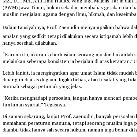
MZ., LC., MA, Ahli Ilmu Hadits, yang juga Majelis Tarjih d
(PWM) Jawa Timur, bukan sekadar membahas gerakan dan ba
muslim menjalani agama dengan ilmu, hikmah, dan keseimba
Dalam tausiyahnya, Prof. Zaenudin menyampaikan bahwa dalam kehidup
amalan yang sedikit tetapi dilakukan secara istiqamah lebih
hanya sesekali dilakukan.
“Karena itu, ukuran keberhasilan seorang muslim bukanlah s
melainkan seberapa konsisten ia berjalan di atas ketaatan.” U
Lebih lanjut, ia mengingatkan agar umat Islam tidak mudah
dibangun di atas dugaan, logika bebas, atau filsafat yang ti
Sunnah sebagai petunjuk yang jelas.
“Ketika menghadapi persoalan, jangan hanya mencari pembena
tuntunan syariat.” Tegasnya.
Di zaman sekarang, lanjut Prof. Zaenudin, banyak persoala
memahami peraturan manusia, tetapi seorang muslim juga p
diambil tidak hanya sah secara hukum, namun juga benar di 