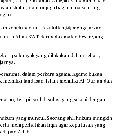
an Tajdid (MTT) Pimpinan Wilayah Muhammadiyah
caan shalat, namun juga bagaimana seorang
ngan.
an ini, Rasulullah ﷺ mengajarkan
 dicintai Allah SWT daripada amalan besar yang
eberapa banyak yang dilakukan dalam sehari,
jarnya.
 berasumsi dalam perkara agama. Agama bukan
dak memiliki landasan. Islam memiliki Al-Qur’an dan
ran, tetapi carilah solusi yang sesuai dengan
n hukum yang muncul. Seorang ahli hukum mungkin
erlu memperhatikan fiqih agar keputusan yang
hadapan Allah.