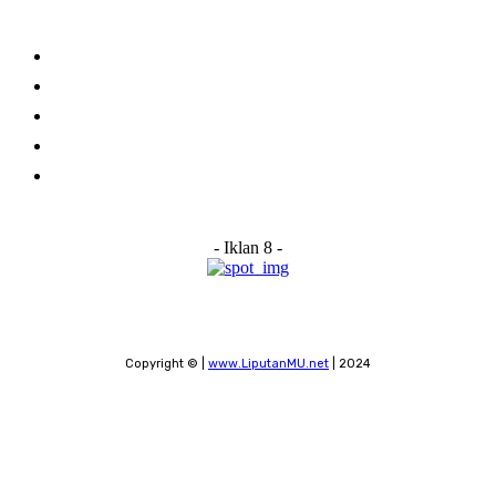
Links
Stay connected
Home
About Us
Advertise With Us
Submit a News Tip
Contact
- Iklan 8 -
Copyright © |
www.LiputanMU.net
| 2024