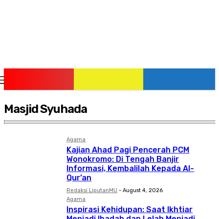
Saturday, August 8, 2026
Masjid Syuhada
Agama
Kajian Ahad Pagi Pencerah PCM
Wonokromo: Di Tengah Banjir
Informasi, Kembalilah Kepada Al-
Qur’an
Redaksi LiputanMU
-
August 4, 2026
Agama
Inspirasi Kehidupan: Saat Ikhtiar
Menjadi Ibadah dan Lelah Menjadi