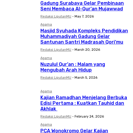
Gadung Surabaya Gelar Pembinaan
Seni Membaca Al-Qur’an Mujawwad
Redaksi LiputanMU
-
May 7, 2026
Agama
Masjid Syuhada Kompleks Pendidikan
Muhammadiyah Gadung Gelar
Santunan Santri Madrasah Qori’mu
Redaksi LiputanMU
-
March 20, 2026
Agama
Nuzulul Qur’an : Malam yang
Mengubah Arah Hidup
Redaksi LiputanMU
-
March 5, 2026
Agama
Kajian Ramadhan Menjelang Berbuka
Edisi Pertama : Kuatkan Tauhid dan
Akhlak
Redaksi LiputanMU
-
February 24, 2026
Agama
PCA Wonokromo Gelar Kajian