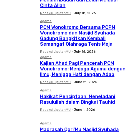
Cinta Allah
Redaksi LiputanMU
-
July 18, 2026
Agama
PCM Wonokromo Bersama PCPM
Wonokromo dan Masjid Syuhada
Gadung Bangkitkan Kembali
Semangat Olahraga Tenis Meja
Redaksi LiputanMU
-
July 16, 2026
Agama
Kajian Ahad Pagi Pencerah PCM
Wonokromo: Menjaga Agama dengan
Ilmu, Menjaga Hati dengan Adab
Redaksi LiputanMU
-
June 21, 2026
Agama
Hakikat Penciptaan: Meneladani
Rasulullah dalam Bingkai Tauhid
Redaksi LiputanMU
-
June 1, 2026
Agama
Madrasah Qori’Mu Masjid Syuhada