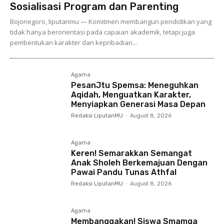
Sosialisasi Program dan Parenting
Bojonegoro, liputanmu — Komitmen membangun pendidikan yang
tidak hanya berorientasi pada capaian akademik, tetapi juga
pembentukan karakter dan kepribadian...
Agama
PesanJtu Spemsa: Meneguhkan
Aqidah, Menguatkan Karakter,
Menyiapkan Generasi Masa Depan
Redaksi LiputanMU
-
August 8, 2026
Agama
Keren! Semarakkan Semangat
Anak Sholeh Berkemajuan Dengan
Pawai Pandu Tunas Athfal
Redaksi LiputanMU
-
August 8, 2026
Agama
Membanggakan! Siswa Smamga