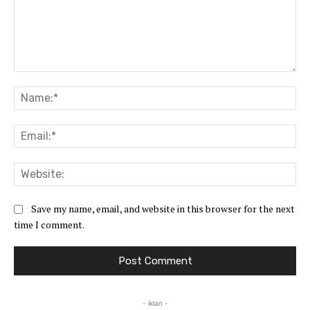
Comment:
Na
Ema
Web
Save my name, email, and website in this browser for the next
time I comment.
- iklan -