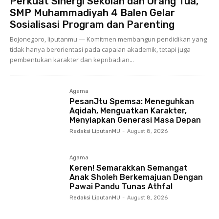
Perkuat Sinergi Sekolah dan Orang Tua,
SMP Muhammadiyah 4 Balen Gelar
Sosialisasi Program dan Parenting
Bojonegoro, liputanmu — Komitmen membangun pendidikan yang
tidak hanya berorientasi pada capaian akademik, tetapi juga
pembentukan karakter dan kepribadian...
Agama
PesanJtu Spemsa: Meneguhkan
Aqidah, Menguatkan Karakter,
Menyiapkan Generasi Masa Depan
Redaksi LiputanMU
-
August 8, 2026
Agama
Keren! Semarakkan Semangat
Anak Sholeh Berkemajuan Dengan
Pawai Pandu Tunas Athfal
Redaksi LiputanMU
-
August 8, 2026