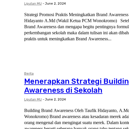
Liputan MU
-
June 2, 2024
Strategi Promosi Praktis Meningkatkan Brand Awareness
Hidayanto A.Md (Wakil Ketua PCM Wonokromo) Setelah mengetahui apa itu
Brand Awareness dan mengapa begitu pentingnya formula
perkembangan sekolah maka dalam tulisan ini akan dibah
praktis untuk meningkatkan Brand Awareness...
Berita
Menerapkan Strategi Buildi
Awareness di Sekolah
Liputan MU
-
June 2, 2024
Building Brand Awareness Oleh Taufik Hidayanto, A.Md (Wakil Ketua PCM
Wonokromo) Brand awareness atau kesadaran merek adalah seberapa baik
orang mengenal dan mengingat suatu merek. Dalam konte
awareness berarti seberapa banyak orang tahu tentang sek