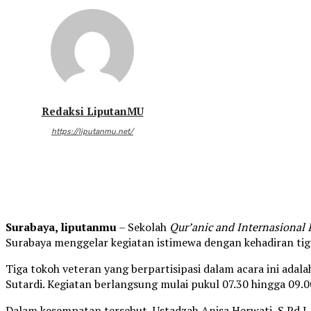
Redaksi LiputanMU
https://liputanmu.net/
Surabaya, liputanmu
– Sekolah
Qur’anic and Internasional 
Surabaya menggelar kegiatan istimewa dengan kehadiran tiga
Tiga tokoh veteran yang berpartisipasi dalam acara ini adal
Sutardi. Kegiatan berlangsung mulai pukul 07.30 hingga 09.0
Dalam kesempatan tersebut, Ustadzah Anisa Herwati, S.Pd.I