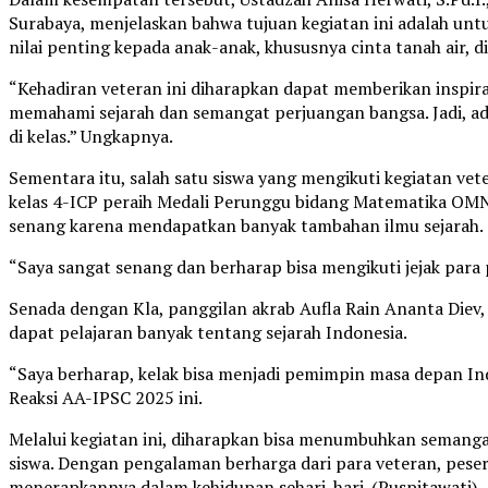
Surabaya, menjelaskan bahwa tujuan kegiatan ini adalah un
nilai penting kepada anak-anak, khususnya cinta tanah air, dis
“Kehadiran veteran ini diharapkan dapat memberikan inspiras
memahami sejarah dan semangat perjuangan bangsa. Jadi, ada
di kelas.” Ungkapnya.
Sementara itu, salah satu siswa yang mengikuti kegiatan vet
kelas 4-ICP peraih Medali Perunggu bidang Matematika OMN
senang karena mendapatkan banyak tambahan ilmu sejarah.
“Saya sangat senang dan berharap bisa mengikuti jejak para 
Senada dengan Kla, panggilan akrab Aufla Rain Ananta Die
dapat pelajaran banyak tentang sejarah Indonesia.
“Saya berharap, kelak bisa menjadi pemimpin masa depan Ind
Reaksi AA-IPSC 2025 ini.
Melalui kegiatan ini, diharapkan bisa menumbuhkan semangat
siswa. Dengan pengalaman berharga dari para veteran, pese
menerapkannya dalam kehidupan sehari-hari. (Puspitawati).