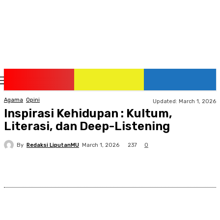
Monday, August 10, 2026
Agama
Opini
Updated:
March 1, 2026
Inspirasi Kehidupan : Kultum,
Literasi, dan Deep-Listening
By
Redaksi LiputanMU
237
March 1, 2026
0