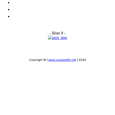
Advertise With Us
Submit a News Tip
Contact
- Iklan 8 -
Copyright © |
www.LiputanMU.net
| 2024