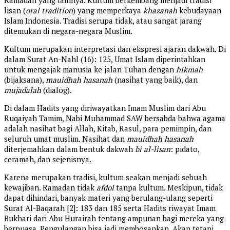
Ramadan yang lainnya. Kultum berkembang menjadi tradisi
lisan (
oral tradition
) yang memperkaya
khazanah
kebudayaan
Islam Indonesia. Tradisi serupa tidak, atau sangat jarang
ditemukan di negara-negara Muslim.
Kultum merupakan interpretasi dan ekspresi ajaran dakwah. Di
dalam Surat An-Nahl (16): 125, Umat Islam diperintahkan
untuk mengajak manusia ke jalan Tuhan dengan
hikmah
(bijaksana),
mauidhah hasanah
(nasihat yang baik), dan
mujadalah
(dialog).
Di dalam Hadits yang diriwayatkan Imam Muslim dari Abu
Ruqaiyah Tamim, Nabi Muhammad SAW bersabda bahwa agama
adalah nasihat bagi Allah, Kitab, Rasul, para pemimpin, dan
seluruh umat muslim. Nasihat dan
mauidhah
hasanah
diterjemahkan dalam bentuk dakwah
bi al-lisan
: pidato,
ceramah, dan sejenisnya.
Karena merupakan tradisi, kultum seakan menjadi sebuah
kewajiban. Ramadan tidak
afdol
tanpa kultum. Meskipun, tidak
dapat dihindari, banyak materi yang berulang-ulang seperti
Surat Al-Baqarah [2]: 183 dan 185 serta Hadits riwayat Imam
Bukhari dari Abu Hurairah tentang ampunan bagi mereka yang
berpuasa. Pengulangan bisa jadi membosankan. Akan tetapi,