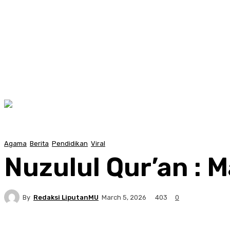
Agama
Berita
Pendidikan
Viral
Nuzulul Qur’an :
By
Redaksi LiputanMU
403
March 5, 2026
0