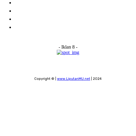
About Us
Advertise With Us
Submit a News Tip
Contact
- Iklan 8 -
Copyright © |
www.LiputanMU.net
| 2024