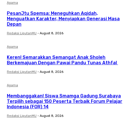
Agama
PesanJtu Spemsa: Meneguhkan Aqidah,
Menguatkan Karakter, Menyiapkan Generasi Masa
Depan
Redaksi LiputanMU
-
August 8, 2026
Agama
Keren! Semarakkan Semangat Anak Sholeh
Berkemajuan Dengan Pawai Pandu Tunas Athfal
Redaksi LiputanMU
-
August 8, 2026
Agama
Membanggakan! Siswa Smamga Gadung Surabaya
Terpilih sebagai 150 Peserta Terbaik Forum Pelajar
Indonesia (FOR) 14
Redaksi LiputanMU
-
August 8, 2026