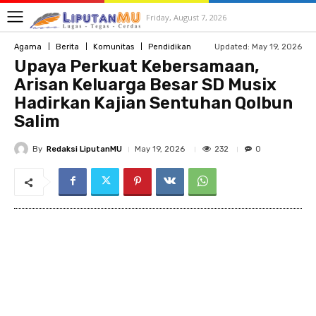
Friday, August 7, 2026
Updated:
May 19, 2026
Agama
Berita
Komunitas
Pendidikan
Upaya Perkuat Kebersamaan,
Arisan Keluarga Besar SD Musix
Hadirkan Kajian Sentuhan Qolbun
Salim
By
Redaksi LiputanMU
232
May 19, 2026
0