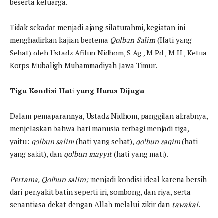
beserta keluarga.
Tidak sekadar menjadi ajang silaturahmi, kegiatan ini
menghadirkan kajian bertema
Qolbun Salim
(Hati yang
Sehat) oleh Ustadz Afifun Nidhom, S.Ag., M.Pd., M.H., Ketua
Korps Mubaligh Muhammadiyah Jawa Timur.
Tiga Kondisi Hati yang Harus Dijaga
Dalam pemaparannya, Ustadz Nidhom, panggilan akrabnya,
menjelaskan bahwa hati manusia terbagi menjadi tiga,
yaitu:
qolbun salim
(hati yang sehat),
qolbun saqim
(hati
yang sakit), dan
qolbun mayyit
(hati yang mati).
Pertama, Qolbun salim;
menjadi kondisi ideal karena bersih
dari penyakit batin seperti iri, sombong, dan riya, serta
senantiasa dekat dengan Allah melalui zikir dan
tawakal
.