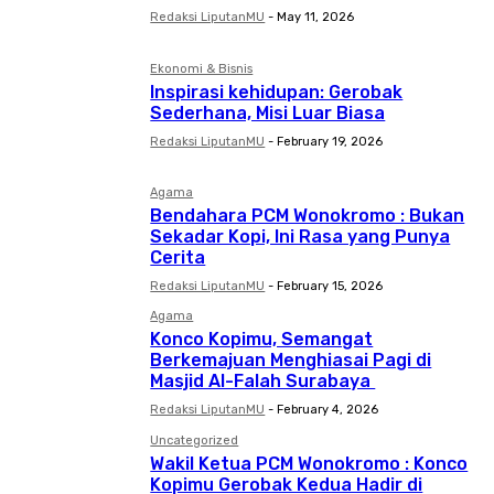
Redaksi LiputanMU
-
May 11, 2026
Ekonomi & Bisnis
Inspirasi kehidupan: Gerobak
Sederhana, Misi Luar Biasa
Redaksi LiputanMU
-
February 19, 2026
Agama
Bendahara PCM Wonokromo : Bukan
Sekadar Kopi, Ini Rasa yang Punya
Cerita
Redaksi LiputanMU
-
February 15, 2026
Agama
Konco Kopimu, Semangat
Berkemajuan Menghiasai Pagi di
Masjid Al-Falah Surabaya
Redaksi LiputanMU
-
February 4, 2026
Uncategorized
Wakil Ketua PCM Wonokromo : Konco
Kopimu Gerobak Kedua Hadir di