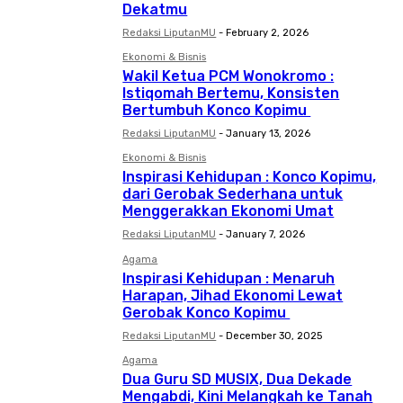
Dekatmu
Redaksi LiputanMU
-
February 2, 2026
Ekonomi & Bisnis
Wakil Ketua PCM Wonokromo :
Istiqomah Bertemu, Konsisten
Bertumbuh Konco Kopimu
Redaksi LiputanMU
-
January 13, 2026
Ekonomi & Bisnis
Inspirasi Kehidupan : Konco Kopimu,
dari Gerobak Sederhana untuk
Menggerakkan Ekonomi Umat
Redaksi LiputanMU
-
January 7, 2026
Agama
Inspirasi Kehidupan : Menaruh
Harapan, Jihad Ekonomi Lewat
Gerobak Konco Kopimu
Redaksi LiputanMU
-
December 30, 2025
Agama
Dua Guru SD MUSIX, Dua Dekade
Mengabdi, Kini Melangkah ke Tanah