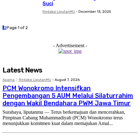
Suci
Redaksi LiputanMU
-
December 13, 2025
1
2
Page 1 of 2
- Advertisement -
Latest News
Agama
Redaksi LiputanMU
-
August 7, 2026
PCM Wonokromo Intensifkan
Pengembangan 5 AUM Melalui Silaturrahim
dengan Wakil Bendahara PWM Jawa Timur
Surabaya, liputanmu — Terus berkemajuan dan mencerahkan,
Pimpinan Cabang Muhammadiyah (PCM) Wonokromo terus
menunjukkan komitmen kuat dalam memajukan Amal...