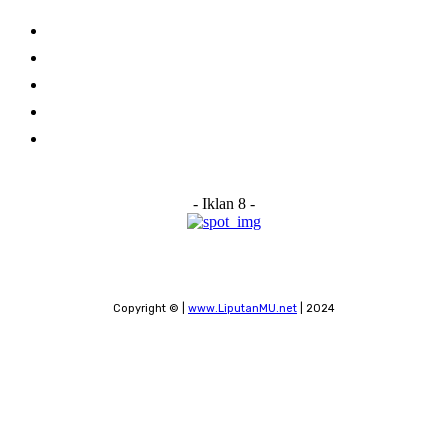
Home
About Us
Advertise With Us
Submit a News Tip
Contact
- Iklan 8 -
Copyright © |
www.LiputanMU.net
| 2024