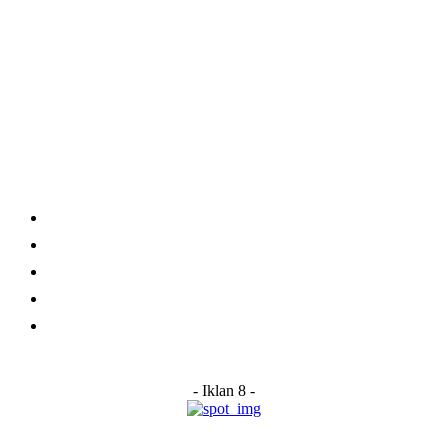
Category
Links
Stay connected
Home
About Us
Advertise With Us
Submit a News Tip
Contact
- Iklan 8 -