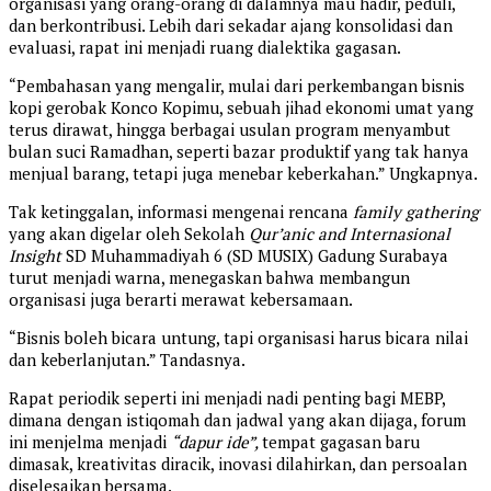
organisasi yang orang-orang di dalamnya mau hadir, peduli,
dan berkontribusi. Lebih dari sekadar ajang konsolidasi dan
evaluasi, rapat ini menjadi ruang dialektika gagasan.
“Pembahasan yang mengalir, mulai dari perkembangan bisnis
kopi gerobak Konco Kopimu, sebuah jihad ekonomi umat yang
terus dirawat, hingga berbagai usulan program menyambut
bulan suci Ramadhan, seperti bazar produktif yang tak hanya
menjual barang, tetapi juga menebar keberkahan.” Ungkapnya.
Tak ketinggalan, informasi mengenai rencana
family gathering
yang akan digelar oleh Sekolah
Qur’anic and Internasional
Insight
SD Muhammadiyah 6 (SD MUSIX) Gadung Surabaya
turut menjadi warna, menegaskan bahwa membangun
organisasi juga berarti merawat kebersamaan.
“Bisnis boleh bicara untung, tapi organisasi harus bicara nilai
dan keberlanjutan.” Tandasnya.
Rapat periodik seperti ini menjadi nadi penting bagi MEBP,
dimana dengan istiqomah dan jadwal yang akan dijaga, forum
ini menjelma menjadi
“dapur ide”,
tempat gagasan baru
dimasak, kreativitas diracik, inovasi dilahirkan, dan persoalan
diselesaikan bersama.