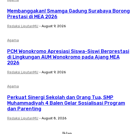
Membanggakan! Smamga Gadung Surabaya Borong
Prestasi di MEA 2026
Redaksi LiputanMU
-
August 9, 2026
Agama
PCM Wonokromo Apresiasi Siswa-Siswi Berprestasi
di Lingkungan AUM Wonokromo pada Ajang MEA
2026
Redaksi LiputanMU
-
August 9, 2026
Agama
Perkuat Sinergi Sekolah dan Orang Tua, SMP
Muhammadiyah 4 Balen Gelar Sosialisasi Program
dan Parenting
Redaksi LiputanMU
-
August 8, 2026
- Iklan -