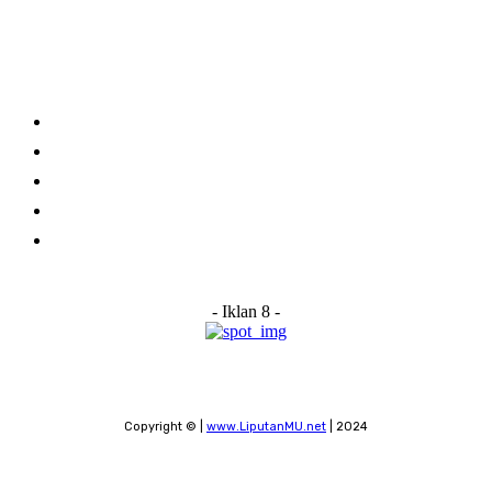
Links
Stay connected
Home
About Us
Advertise With Us
Submit a News Tip
Contact
- Iklan 8 -
Copyright © |
www.LiputanMU.net
| 2024