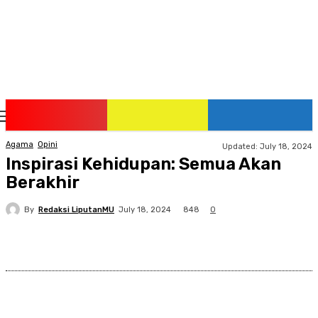
Friday, August 7, 2026
Agama
Opini
Updated:
July 18, 2024
Inspirasi Kehidupan: Semua Akan
Berakhir
By
Redaksi LiputanMU
848
July 18, 2024
0