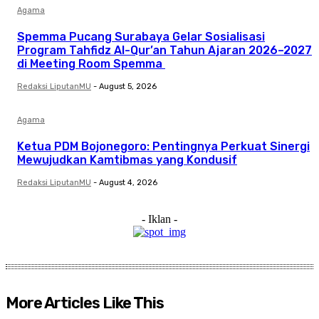
Agama
Spemma Pucang Surabaya Gelar Sosialisasi
Program Tahfidz Al-Qur’an Tahun Ajaran 2026–2027
di Meeting Room Spemma
Redaksi LiputanMU
-
August 5, 2026
Agama
Ketua PDM Bojonegoro: Pentingnya Perkuat Sinergi
Mewujudkan Kamtibmas yang Kondusif
Redaksi LiputanMU
-
August 4, 2026
- Iklan -
More Articles Like This