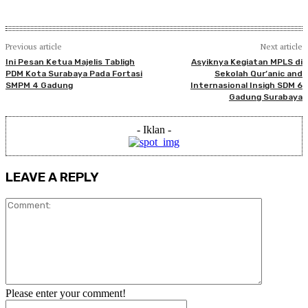
Previous article
Next article
Ini Pesan Ketua Majelis Tabligh
Asyiknya Kegiatan MPLS di
PDM Kota Surabaya Pada Fortasi
Sekolah Qur’anic and
SMPM 4 Gadung
Internasional Insigh SDM 6
Gadung Surabaya
- Iklan -
LEAVE A REPLY
Comment:
Please enter your comment!
Name:*