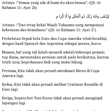
Artinya :”Semua yang ada di bumi itu akan binasa”. (QS. Ar-
Rahman 55: Ayat 26)
وَّيَبْقٰى وَجْهُ رَبِّكَ ذُو الْجَلٰلِ وَا لْاِ كْرَا مِ
Artinya :”Dan tetap kekal Wajah Tuhanmu yang mempunyai
kebesaran dan kemuliaan.” (QS. Ar-Rahman 55: Ayat 27)
Perhelatan Sepak bola Euro dan Copa Amerika telah berakhir,
dengan hasil Spanyol dan Argentina sebagai jawara,
bravo
.
Namun, hal yang tak kalah menarik adalah beberapa pemain
top dunia, menyatakan pensiun untuk piala berikutnya, karena
telah uzur, keperkasaan fisik yang mulai hilang.
Pertama, Kita tidak akan pernah menikmati Messi di Copa
America lagi.
Kedua, Kita tidak akan pernah melihat Cristiano Ronaldo di
Euro lagi.
Ketiga, Sepatu bot Toni Kroos tidak akan pernah menginjak
lapangan lagi.