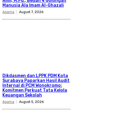
Alim, M.Pd., Bedah 4 Golongan
Manusia Ala Imam Al-Ghazali
Agama
August 7, 2026
Dikdasmen dan LPPK PDM Kota
Surabaya Paparkan Hasil Audit
Internal di PCM Wonokromo:
Komitmen Perkuat Tata Kelola
Keuangan Sekolah
Agama
August 5, 2026