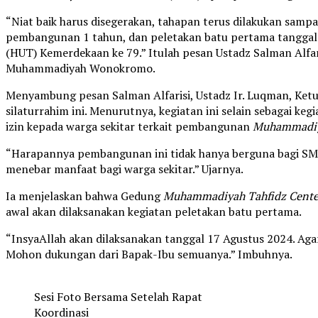
“Niat baik harus disegerakan, tahapan terus dilakukan samp
pembangunan 1 tahun, dan peletakan batu pertama tangga
(HUT) Kemerdekaan ke 79.” Itulah pesan Ustadz Salman Alfar
Muhammadiyah Wonokromo.
Menyambung pesan Salman Alfarisi, Ustadz Ir. Luqman, Ke
silaturrahim ini. Menurutnya, kegiatan ini selain sebagai 
izin kepada warga sekitar terkait pembangunan
Muhammadiya
“Harapannya pembangunan ini tidak hanya berguna bagi SM
menebar manfaat bagi warga sekitar.” Ujarnya.
Ia menjelaskan bahwa Gedung
Muhammadiyah Tahfidz Cente
awal akan dilaksanakan kegiatan peletakan batu pertama.
“InsyaAllah akan dilaksanakan tanggal 17 Agustus 2024. Ag
Mohon dukungan dari Bapak-Ibu semuanya.” Imbuhnya.
Sesi Foto Bersama Setelah Rapat
Koordinasi