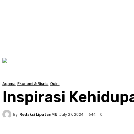
Agama
Ekonomi & Bisnis
Opini
Inspirasi Kehidu
By
Redaksi LiputanMU
644
July 27, 2024
0