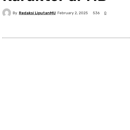
By
Redaksi LiputanMU
536
February 2, 2025
0