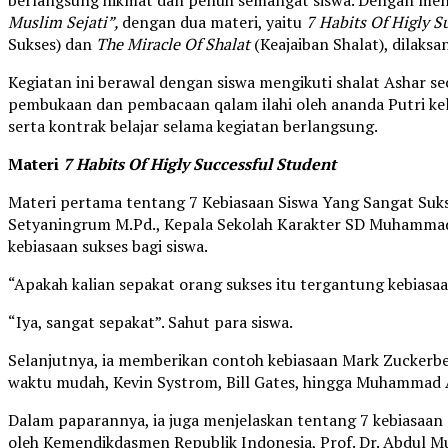
berlangsung hikmat dan penuh semangat siswa. Dengan men
Muslim Sejati”,
dengan dua materi, yaitu
7 Habits Of Higly S
Sukses) dan
The Miracle Of Shalat
(Keajaiban Shalat), dilaksa
Kegiatan ini berawal dengan siswa mengikuti shalat Ashar se
pembukaan dan pembacaan qalam ilahi oleh ananda Putri kel
serta kontrak belajar selama kegiatan berlangsung.
Materi
7 Habits Of Higly Successful Student
Materi pertama tentang 7 Kebiasaan Siswa Yang Sangat Suks
Setyaningrum M.Pd., Kepala Sekolah Karakter SD Muhammadi
kebiasaan sukses bagi siswa.
“Apakah kalian sepakat orang sukses itu tergantung kebiasa
“Iya, sangat sepakat”. Sahut para siswa.
Selanjutnya, ia memberikan contoh kebiasaan Mark Zuckerbe
waktu mudah, Kevin Systrom, Bill Gates, hingga Muhammad A
Dalam paparannya, ia juga menjelaskan tentang 7 kebiasaan a
oleh Kemendikdasmen Republik Indonesia, Prof. Dr. Abdul Mu