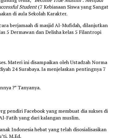
gusung tema; “
Become True Muslim : Menjadi
uccessful Student
(7 Kebiasaan Siswa yang Sangat
nakan di aula Sekolah Karakter.
cara berjamaah di masjid Al-Mufidah, dilanjutkan
as 5 Dermawan dan Delisha kelas 5 Filantropi
es. Materi ini disampaikan oleh Ustadzah Norma
yah 24 Surabaya. Ia menjelaskan pentingnya 7
annya ?” Tanyanya.
rg pendiri Facebook yang membuat dia sukses di
l-Fatih yang dari kalangan muslim.
nak Indonesia hebat yang telah disosialisasikan
’ti, M.Ed.