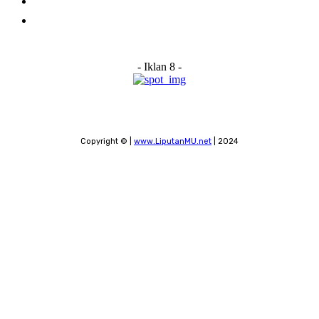
Submit a News Tip
Contact
- Iklan 8 -
Copyright © |
www.LiputanMU.net
| 2024