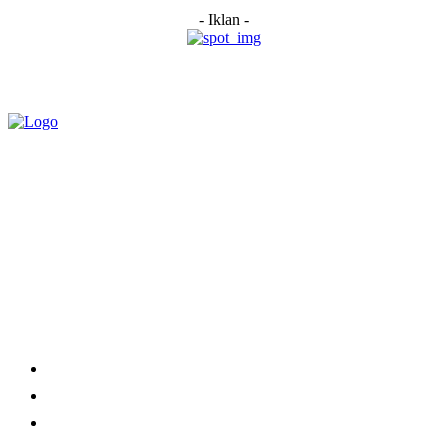
- Iklan -
Category
Links
Stay connected
Home
About Us
Advertise With Us