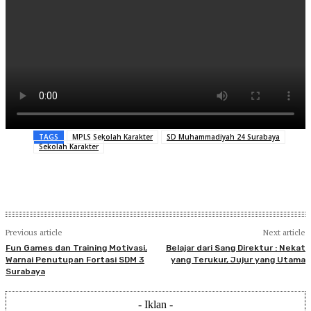
TAGS
MPLS Sekolah Karakter
SD Muhammadiyah 24 Surabaya
Sekolah Karakter
Previous article
Next article
Fun Games dan Training Motivasi,
Belajar dari Sang Direktur : Nekat
Warnai Penutupan Fortasi SDM 3
yang Terukur, Jujur yang Utama
Surabaya
- Iklan -