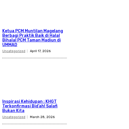
Ketua PCM Muntilan Magelang
Berbagi Praktik Baik di Halal
Bihalal PCM Taman Madiun di
UMMAD
Uncategorized
April 17, 2026
Inspirasi Kehidupan : KHGT
Terkonfirmasi Bid’ah! Salafi
Bukan Kita
Uncategorized
March 28, 2026