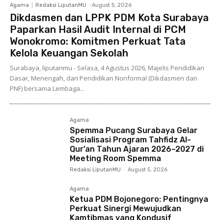
Agama
Redaksi LiputanMU
-
August 5, 2026
Dikdasmen dan LPPK PDM Kota Surabaya
Paparkan Hasil Audit Internal di PCM
Wonokromo: Komitmen Perkuat Tata
Kelola Keuangan Sekolah
Surabaya, liputanmu - Selasa, 4 Agustus 2026, Majelis Pendidikan
Dasar, Menengah, dan Pendidikan Nonformal (Dikdasmen dan
PNF) bersama Lembaga...
Agama
Spemma Pucang Surabaya Gelar
Sosialisasi Program Tahfidz Al-
Qur’an Tahun Ajaran 2026–2027 di
Meeting Room Spemma
Redaksi LiputanMU
-
August 5, 2026
Agama
Ketua PDM Bojonegoro: Pentingnya
Perkuat Sinergi Mewujudkan
Kamtibmas yang Kondusif