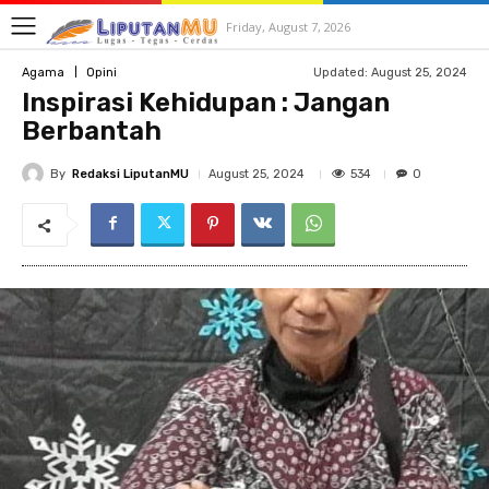
Friday, August 7, 2026
Updated:
August 25, 2024
Agama
Opini
Inspirasi Kehidupan : Jangan
Berbantah
By
Redaksi LiputanMU
534
August 25, 2024
0