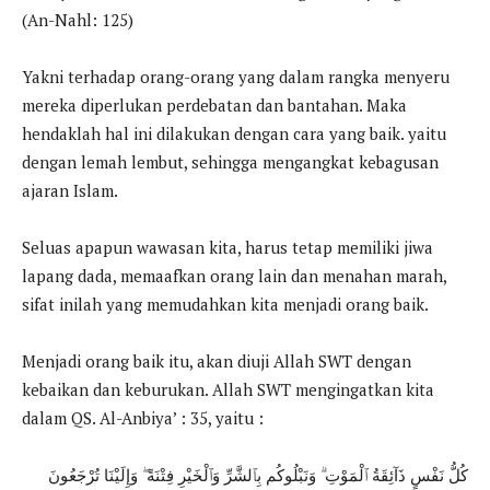
(An-Nahl: 125)
Yakni terhadap orang-orang yang dalam rangka menyeru
mereka diperlukan perdebatan dan bantahan. Maka
hendaklah hal ini dilakukan dengan cara yang baik. yaitu
dengan lemah lembut, sehingga mengangkat kebagusan
ajaran Islam.
Seluas apapun wawasan kita, harus tetap memiliki jiwa
lapang dada, memaafkan orang lain dan menahan marah,
sifat inilah yang memudahkan kita menjadi orang baik.
Menjadi orang baik itu, akan diuji Allah SWT dengan
kebaikan dan keburukan. Allah SWT mengingatkan kita
dalam QS. Al-Anbiya’ : 35, yaitu :
كُلُّ نَفْسٍ ذَآئِقَةُ ٱلْمَوْتِ ۗ وَنَبْلُوكُم بِٱلشَّرِّ وَٱلْخَيْرِ فِتْنَةً ۖ وَإِلَيْنَا تُرْجَعُونَ