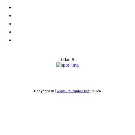
Home
About Us
Advertise With Us
Submit a News Tip
Contact
- Iklan 8 -
Copyright © |
www.LiputanMU.net
| 2024