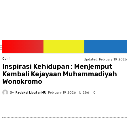
Monday, August 10, 2026
Opini
Updated:
February 19, 2026
Inspirasi Kehidupan : Menjemput
Kembali Kejayaan Muhammadiyah
Wonokromo
By
Redaksi LiputanMU
286
February 19, 2026
0