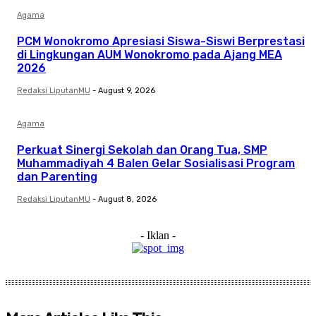
Agama
PCM Wonokromo Apresiasi Siswa-Siswi Berprestasi
di Lingkungan AUM Wonokromo pada Ajang MEA
2026
Redaksi LiputanMU
-
August 9, 2026
Agama
Perkuat Sinergi Sekolah dan Orang Tua, SMP
Muhammadiyah 4 Balen Gelar Sosialisasi Program
dan Parenting
Redaksi LiputanMU
-
August 8, 2026
- Iklan -