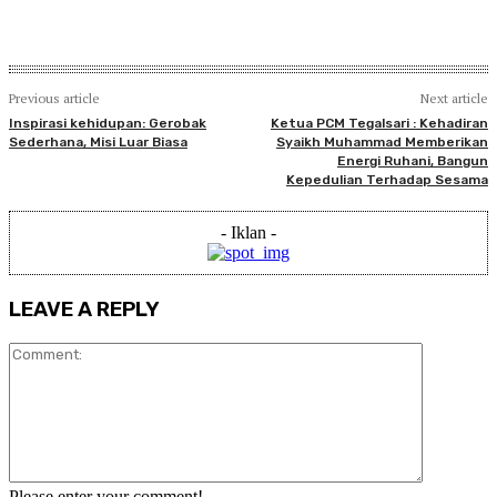
Previous article
Next article
Inspirasi kehidupan: Gerobak
Ketua PCM Tegalsari : Kehadiran
Sederhana, Misi Luar Biasa
Syaikh Muhammad Memberikan
Energi Ruhani, Bangun
Kepedulian Terhadap Sesama
- Iklan -
LEAVE A REPLY
Comment:
Please enter your comment!