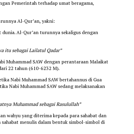
ungan Pemerintah terhadap umat beragama,
urunnya Al-Qur’an, yakni:
t dunia. Al-Qur’an turunnya sekaligus dengan
a itu sebagai Lailatul Qadar”
a Nabi Muhammad SAW dengan perantaraan Malaikat
 dari 22 tahun (610-6232 M).
 ketika Nabi Muhammad SAW bertahannus di Gua
3 ketika Nabi Muhammad SAW sedang melaksanakan
katnya Muhammad sebagai Rasulullah”
n wahyu yang diterima kepada para sahabat dan
 sahabat menulis dalam bentuk simbol-simbol di