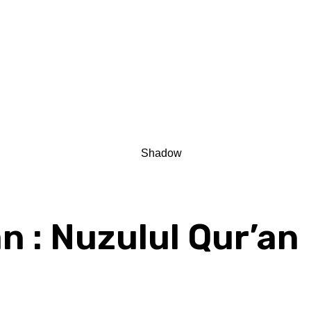
n : Nuzulul Qur’an
Share