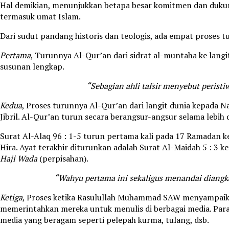
Hal demikian, menunjukkan betapa besar komitmen dan duk
termasuk umat Islam.
Dari sudut pandang historis dan teologis, ada empat proses t
Pertama
, Turunnya Al-Qur’an dari sidrat al-muntaha ke langi
susunan lengkap.
“Sebagian ahli tafsir menyebut peristiw
Kedua
, Proses turunnya Al-Qur’an dari langit dunia kepad
Jibril. Al-Qur’an turun secara berangsur-angsur selama lebih
Surat Al-Alaq 96 : 1-5 turun pertama kali pada 17 Ramadan
Hira. Ayat terakhir diturunkan adalah Surat Al-Maidah 5 : 
Haji Wada
(perpisahan).
“Wahyu pertama ini sekaligus menandai diang
Ketiga
, Proses ketika Rasulullah Muhammad SAW menyampaika
memerintahkan mereka untuk menulis di berbagai media. Para
media yang beragam seperti pelepah kurma, tulang, dsb.